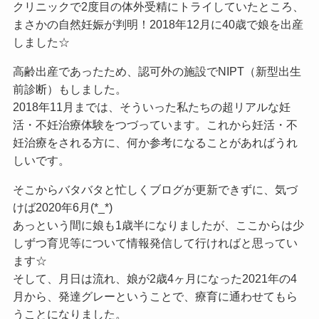
クリニックで2度目の体外受精にトライしていたところ、
まさかの自然妊娠が判明！2018年12月に40歳で娘を出産
しました☆
高齢出産であったため、認可外の施設でNIPT（新型出生
前診断）もしました。
2018年11月までは、そういった私たちの超リアルな妊
活・不妊治療体験をつづっています。これから妊活・不
妊治療をされる方に、何か参考になることがあればうれ
しいです。
そこからバタバタと忙しくブログが更新できずに、気づ
けば2020年6月(*_*)
あっという間に娘も1歳半になりましたが、ここからは少
しずつ育児等について情報発信して行ければと思ってい
ます☆
そして、月日は流れ、娘が2歳4ヶ月になった2021年の4
月から、発達グレーということで、療育に通わせてもら
うことになりました。