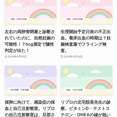
左右の両卵管閉塞と診断さ
生理開始予定日前の不正出
れていたのに、自然妊娠の
血。着床出血の時期は？妊
可能性！？hcg測定で陽性
娠検査薬でフライング検
判定が出た！
査。
2018年4月20日
2018年4月19日
採卵に向けて、感染症の採
リプロの北宅院長先生の診
血と自己注射教室。リプロ
察。ビタミンD・テストス
の自己注射教室は、旦那さ
テロン・DHEAの値が低い