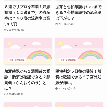
８週でリプロを卒業！妊娠
胎芽と心拍確認はいつ頃で
初期（１２週まで）の流産
きる？心拍確認後の流産率
率は？４０歳の流産率は高
は下がる？
い( ﾉД`)
2018年5月4日
2018年5月14日
胎嚢確認から１週間後の受
陽性判定５日後の受診！胎
診！胎芽は確認できる？卵
嚢は確認できる？子宮外妊
黄嚢（らんおうのう）と
娠が怖い。
は？
2018年4月25日
2018年4月26日