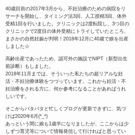
40歳目前の2017年3月から、不妊治療のための病院をリ
サーチを開始し、タイミング法3回、人工授精3回、体外
受精1回を行いました。クリニックは2度転院し、3つ目の
クリニックで2度目の体外受精にトライしていたところ、
まさかの自然妊娠が判明！2018年12月に40歳で娘を出産
しました☆
高齢出産であったため、認可外の施設でNIPT（新型出生
前診断）もしました。
2018年11月までは、そういった私たちの超リアルな妊
活・不妊治療体験をつづっています。これから妊活・不
妊治療をされる方に、何か参考になることがあればうれ
しいです。
そこからバタバタと忙しくブログが更新できずに、気づ
けば2020年6月(*_*)
あっという間に娘も1歳半になりましたが、ここからは少
しずつ育児等について情報発信して行ければと思ってい