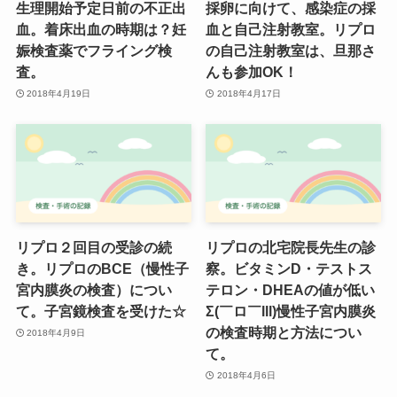
生理開始予定日前の不正出
採卵に向けて、感染症の採
血。着床出血の時期は？妊
血と自己注射教室。リプロ
娠検査薬でフライング検
の自己注射教室は、旦那さ
査。
んも参加OK！
2018年4月19日
2018年4月17日
リプロ２回目の受診の続
リプロの北宅院長先生の診
き。リプロのBCE（慢性子
察。ビタミンD・テストス
宮内膜炎の検査）につい
テロン・DHEAの値が低い
て。子宮鏡検査を受けた☆
Σ(￣ロ￣lll)慢性子宮内膜炎
の検査時期と方法につい
2018年4月9日
て。
2018年4月6日