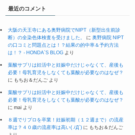
最近のコメント
大阪の天王寺にある奥野病院でNIPT（新型出生前診
断）の全染色体検査を受けました。
に
奥野病院 NIPT
の口コミと問題点とは！？結果の的中率＆予約方法
は！？ - HONDA`S BLOG
より
葉酸サプリは妊活中と妊娠中だけじゃなくて、産後も
必要！母乳育児をしなくても葉酸が必要なのはなぜ？
に
もちお＆だんご
より
葉酸サプリは妊活中と妊娠中だけじゃなくて、産後も
必要！母乳育児をしなくても葉酸が必要なのはなぜ？
に
mai
より
８週でリプロを卒業！妊娠初期（１２週まで）の流産
率は？４０歳の流産率は高い( ﾉД`)
に
もちお＆だんご
より