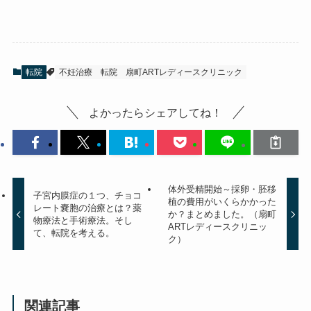
転院
不妊治療 転院
扇町ARTレディースクリニック
よかったらシェアしてね！
体外受精開始～採卵・胚移
子宮内膜症の１つ、チョコ
植の費用がいくらかかった
レート嚢胞の治療とは？薬
か？まとめました。（扇町
物療法と手術療法。そし
ARTレディースクリニッ
て、転院を考える。
ク）
関連記事